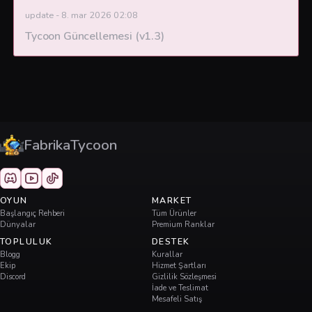
update
-
8. mar 2026 02:08
Tycoon Güncellemesi (v1.3)
FabrikaTycoon
OYUN
MARKET
Başlangıç Rehberi
Tüm Ürünler
Dünyalar
Premium Ranklar
TOPLULUK
DESTEK
Blogg
Kurallar
Ekip
Hizmet Şartları
Discord
Gizlilik Sözleşmesi
İade ve Teslimat
Mesafeli Satış