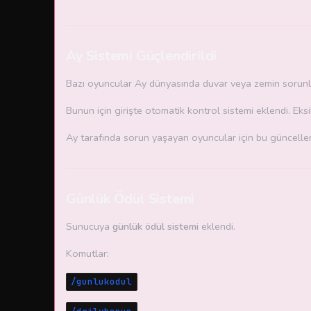
Ay Sistemi Güçlendirildi
Bazı oyuncular Ay dünyasında duvar veya zemin sorunlar
Bunun için girişte otomatik kontrol sistemi eklendi. Eksi
Ay tarafında sorun yaşayan oyuncular için bu güncellem
Günlük Ödül Sistemi
Sunucuya
günlük ödül sistemi
eklendi.
Komutlar:
/gunlukodul