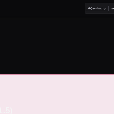
Çevrimdışı
m
1.5)