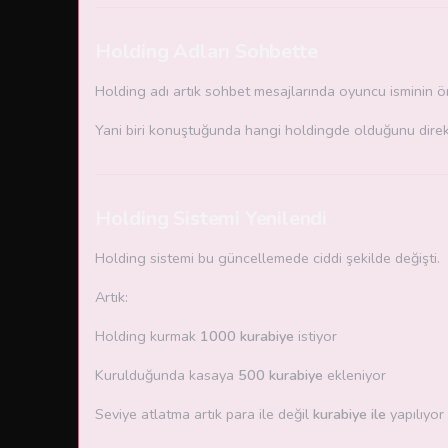
Holding Adları Sohbette
Holding adı artık sohbet mesajlarında oyuncu isminin 
Yani biri konuştuğunda hangi holdingde olduğunu direk
Holding Sistemi Yenilendi
Holding sistemi bu güncellemede ciddi şekilde değişti.
Artık:
Holding kurmak
1000 kurabiye
istiyor
Kurulduğunda kasaya
500 kurabiye
ekleniyor
Seviye atlatma artık para ile değil
kurabiye ile
yapılıyor