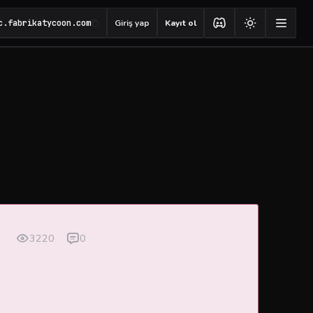
c.fabrikatycoon.com
Giriş yap
Kayıt ol
3220
0