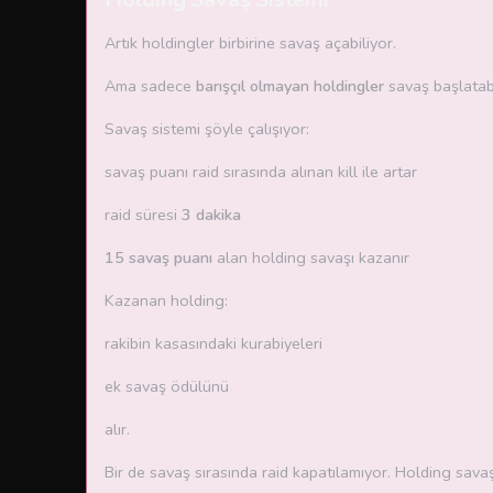
Artık holdingler birbirine savaş açabiliyor.
Ama sadece
barışçıl olmayan holdingler
savaş başlatabi
Savaş sistemi şöyle çalışıyor:
savaş puanı raid sırasında alınan kill ile artar
raid süresi
3 dakika
15 savaş puanı
alan holding savaşı kazanır
Kazanan holding:
rakibin kasasındaki kurabiyeleri
ek savaş ödülünü
alır.
Bir de savaş sırasında raid kapatılamıyor. Holding sava