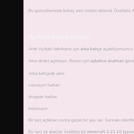
Bu güncellemede birkaç yeni sistem eklendi. Özellikle
Ay Arka Bahçe Sistemi
Artık Ay’daki fabrikanız için
arka bahçe
açabiliyorsunuz.
Ama direkt açılmıyor. Bunun için
aybahce anahtarı
gerek
Arka bahçede yeni:
conveyor hatları
dropper hatları
bulunuyor.
Bir kez açtıktan sonra güzel bir şey var. Sonraki rebirt
Bu tarz ek alanlar özellikle bir
minecraft 1.21.10 tyco