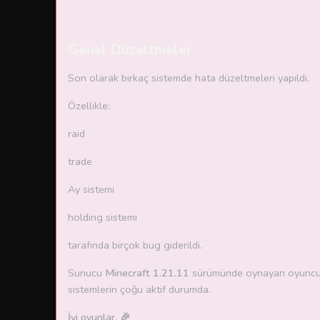
Genel Düzeltmeler
Son olarak birkaç sistemde hata düzeltmeleri yapıldı.
Özellikle:
raid
trade
Ay sistemi
holding sistemi
tarafında birçok bug giderildi.
Sunucu
Minecraft 1.21.11
sürümünde oynayan oyuncular
sistemlerin çoğu aktif durumda.
İyi oyunlar. 🎉