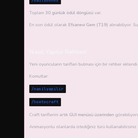
/dailybonus
Toplam
30 günlük ödül döngüsü
var.
En son ödül olarak
Efsanevi Gem (T19)
alınabiliyor. S
Nasıl Yapılır Rehberi
Yeni oyuncuların tarifleri bulması için bir rehber eklendi.
Komutlar:
/nasilyapilir
/howtocraft
Craft tariflerini artık
GUI menüsü üzerinden
görebiliyors
Animasyonlu olanlarda istediğiniz türü kullanabilirsiniz