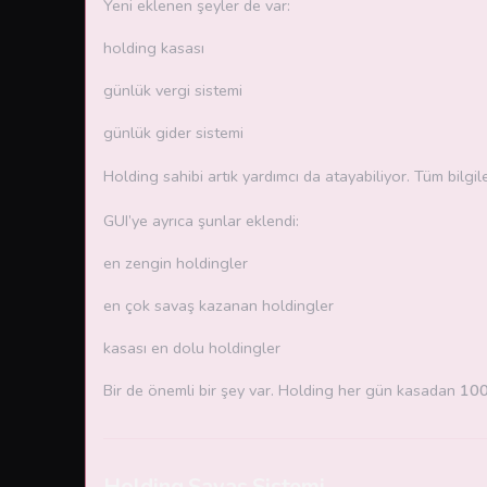
Yeni eklenen şeyler de var:
holding kasası
günlük vergi sistemi
günlük gider sistemi
Holding sahibi artık yardımcı da atayabiliyor. Tüm bilgil
GUI’ye ayrıca şunlar eklendi:
en zengin holdingler
en çok savaş kazanan holdingler
kasası en dolu holdingler
Bir de önemli bir şey var. Holding her gün kasadan
100
Holding Savaş Sistemi