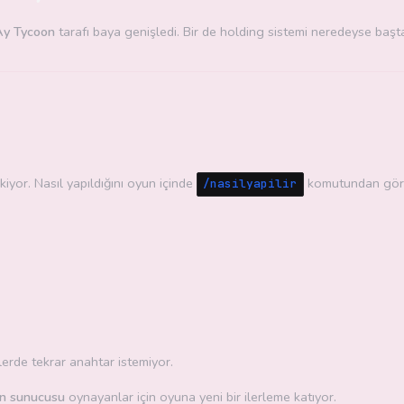
Ay Tycoon
tarafı baya genişledi. Bir de holding sistemi neredeyse başta
iyor. Nasıl yapıldığını oyun içinde
komutundan göreb
/nasilyapilir
hlerde tekrar anahtar istemiyor.
on sunucusu
oynayanlar için oyuna yeni bir ilerleme katıyor.