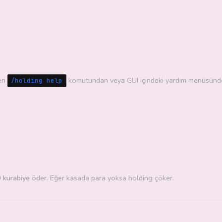
eri
komutundan veya GUI içindeki yardım menüsünden
/holding help
 kurabiye
öder. Eğer kasada para yoksa holding çöker.