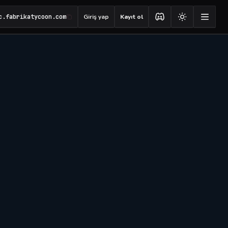
c.fabrikatycoon.com
Giriş yap
Kayıt ol