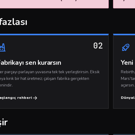
fazlası
02
abrikayı sen kurarsın
Yeni 
er parçayı parlayan yuvasına tek tek yerleştirirsin. Eksik
Rebirth
eya kırık bir hat üretmez; çalışan fabrika gerçekten
Mars’ta
enindir.
açarsın.
aşlangıç rehberi
Dünyal
ir