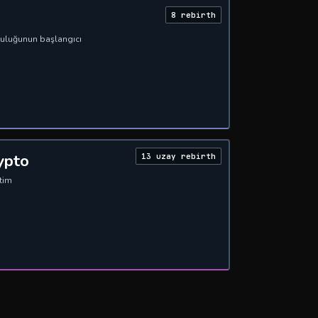
8 rebirth
uluğunun başlangıcı
ypto
13 uzay rebirth
etim