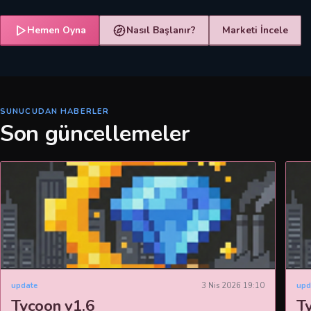
Hemen Oyna
Nasıl Başlanır?
Marketi İncele
SUNUCUDAN HABERLER
Son güncellemeler
update
3 Nis 2026 19:10
upd
Tycoon v1.6
T