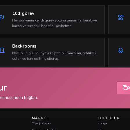
161 görev
Her dünyanın kendi görev yolunu tamamla, kurabiye
kazan ve sıradaki hedefini kaybetme.
Backrooms
Noclip ile gizli dünyayı keşfet; bulmacaları, tehlikeli
suları ve terk edilmiş ofisi aş.
ur
 menüsünden bağlan.
MARKET
TOPLULUK
Tüm Ürünler
Haber