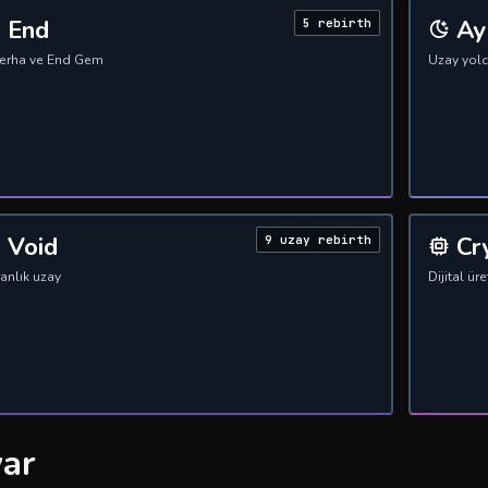
End
Ay
5 rebirth
derha ve End Gem
Uzay yolc
Void
Cr
9 uzay rebirth
anlık uzay
Dijital ür
var