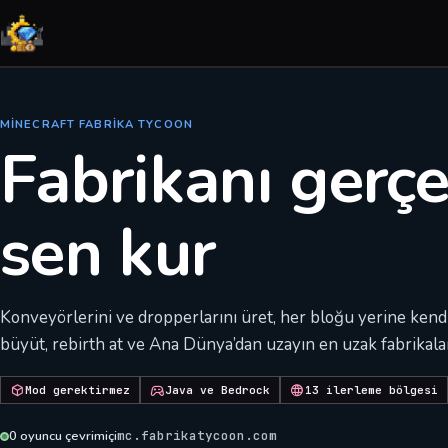
MINECRAFT FABRIKA TYCOON
Fabrikanı gerç
sen kur
Konveyörlerini ve dropperlarını üret, her bloğu yerine kendin
büyüt, rebirth at ve Ana Dünya’dan uzayın en uzak fabrikalar
Mod gerektirmez
Java ve Bedrock
13 ilerleme bölgesi
0
oyuncu çevrimiçi
mc.fabrikatycoon.com