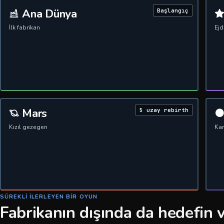
Ana Dünya
Başlangıç
İlk fabrikan
Ej
Mars
5 uzay rebirth
Kızıl gezegen
Kar
SÜREKLI ILERLEYEN BIR OYUN
Fabrikanın dışında da hedefin 