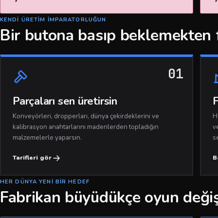
KENDI ÜRETIM IMPARATORLUĞUN
Bir butona basıp beklemekten 
01
Parçaları sen üretirsin
F
Konveyörleri, dropperları, dünya çekirdeklerini ve
H
kalibrasyon anahtarlarını madenlerden topladığın
v
malzemelerle yaparsın.
s
Tarifleri gör
B
HER DÜNYA YENI BIR HEDEF
Fabrikan büyüdükçe oyun değiş