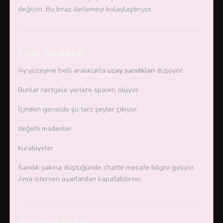
değilsin. Bu biraz ilerlemeyi kolaylaştırıyor.
Uzay Sandıkları
Ay yüzeyine belli aralıklarla
uzay sandıkları
düşüyor.
Bunlar rastgele yerlere spawn oluyor.
İçinden genelde şu tarz şeyler çıkıyor:
değerli madenler
kurabiyeler
Sandık yakına düştüğünde chatte mesafe bilgisi geliyor.
Ama istersen ayarlardan kapatabilirsin.
Gem Slot Sistemi