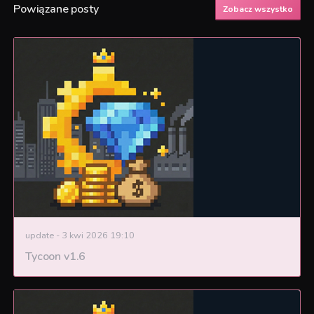
Powiązane posty
Zobacz wszystko
update
-
3 kwi 2026 19:10
Tycoon v1.6