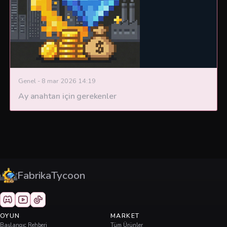
Genel
-
8 mar 2026 14:19
Ay anahtarı için gerekenler
FabrikaTycoon
OYUN
MARKET
Başlangıç Rehberi
Tüm Ürünler