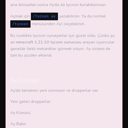
ana dünyadan sonra Ay’da da tycoon kurabiliyorsun.
Açmak için
yazabilirsin. Ya da normal
/tycoon ay
menüsünden Ay’ı seçebilirsin.
/tycoon
Bu özellikle tycoon oynayanlar için güzel oldu. Çünkü şu
an
minecraft 1.21.10 tycoon sunucusu
arayan oyuncular
genelde farklı mekanikler görmek istiyor. Ay sistemi de
tam bu yüzden eklendi.
Ay Dünyası
Ay’da tamamen yeni conveyor ve dropperlar var.
Yeni gelen dropperlar:
Ay Kömürü
Ay Bakırı