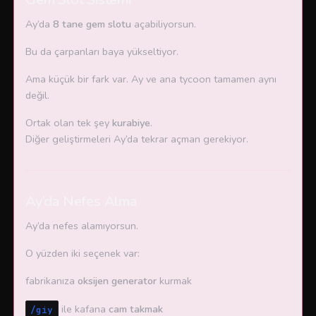
Ay’da
8 tane gem slotu
açabiliyorsun.
Bu da çarpanları baya yükseltiyor.
Ama küçük bir fark var. Ay ve ana tycoon tamamen aynı
değil.
Ortak olan tek şey
kurabiye
.
Diğer geliştirmeleri Ay’da tekrar açman gerekiyor.
Ay’da Nefes Alma
Ay’da nefes alamıyorsun.
O yüzden iki seçenek var:
fabrikanıza
oksijen generator
kurmak
ile kafana
cam takmak
/giy