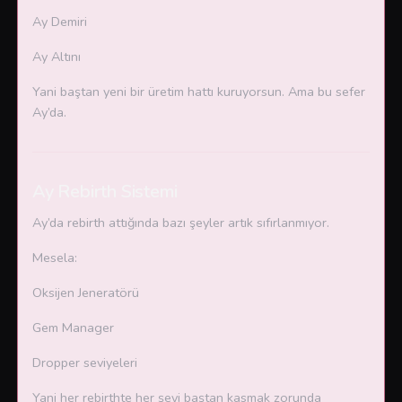
Ay Demiri
Ay Altını
Yani baştan yeni bir üretim hattı kuruyorsun. Ama bu sefer
Ay’da.
Ay Rebirth Sistemi
Ay’da rebirth attığında bazı şeyler artık sıfırlanmıyor.
Mesela:
Oksijen Jeneratörü
Gem Manager
Dropper seviyeleri
Yani her rebirthte her şeyi baştan kasmak zorunda