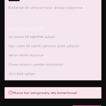
Bunlardan biri olmazsa hasar almaya başlıyorsun.
Ay Nasıl Açılıyor?
Ay sistemi
50 rebirthte
açılıyor.
Eğer zaten 50 rebirth yaptıysan şöyle çalışıyor:
tekrar rebirth atıyorsun
Ocean tycoon’u yeniden kuruyorsun
Ay’ın kilidi açılıyor
Musisz być zalogowany, aby komentować.