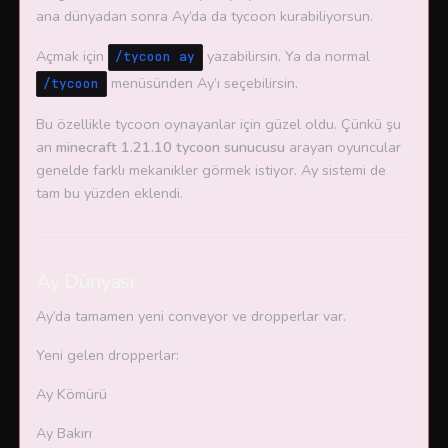
ana dünyadan sonra Ay’da da tycoon kurabiliyorsun.
Açmak için
yazabilirsin. Ya da normal
/tycoon ay
menüsünden Ay’ı seçebilirsin.
/tycoon
Bu özellikle tycoon oynayanlar için güzel oldu. Çünkü şu
an
minecraft 1.21.10 tycoon sunucusu
arayan oyuncular
genelde farklı mekanikler görmek istiyor. Ay sistemi de
tam bu yüzden eklendi.
Ay Dünyası
Ay’da tamamen yeni conveyor ve dropperlar var.
Yeni gelen dropperlar:
Ay Kömürü
Ay Bakırı