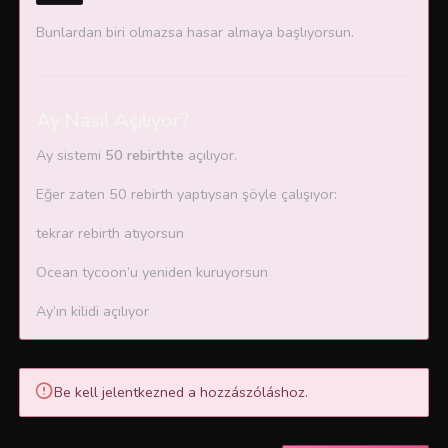
Bunlardan biri olmazsa hasar almaya başlıyorsun.
Ay Nasıl Açılıyor?
Ay sistemi
50 rebirthte
açılıyor.
Eğer zaten 50 rebirth yaptıysan şöyle çalışıyor:
tekrar rebirth atıyorsun
Ocean tycoon’u yeniden kuruyorsun
Ay’ın kilidi açılıyor
Be kell jelentkezned a hozzászóláshoz.