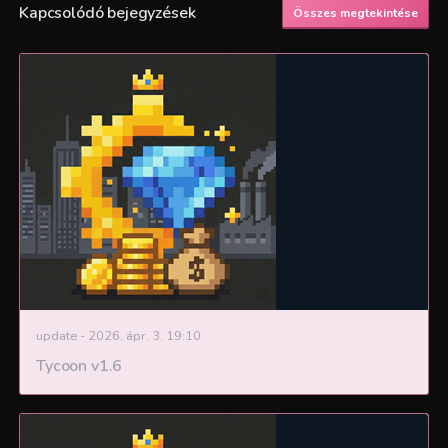
Kapcsolódó bejegyzések
Összes megtekintése
update
-
2026. ápr. 3. 19:10
Tycoon v1.6