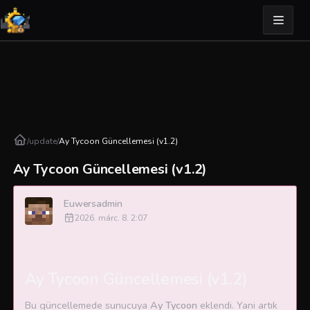
/
update
/
Ay Tycoon Güncellemesi (v1.2)
Ay Tycoon Güncellemesi (v1.2)
Euwersadmin
2026. márc. 8. 2:07
Ay Tycoon Güncellemesi (v1.2)
Bu güncellemede sunucuya
Ay Tycoon
eklendi. Yani artık