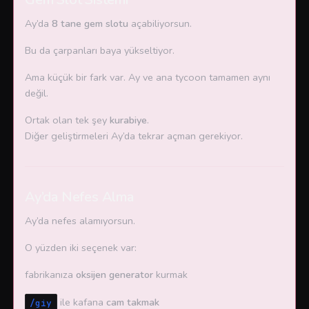
Ay’da
8 tane gem slotu
açabiliyorsun.
Bu da çarpanları baya yükseltiyor.
Ama küçük bir fark var. Ay ve ana tycoon tamamen aynı
değil.
Ortak olan tek şey
kurabiye
.
Diğer geliştirmeleri Ay’da tekrar açman gerekiyor.
Ay’da Nefes Alma
Ay’da nefes alamıyorsun.
O yüzden iki seçenek var:
fabrikanıza
oksijen generator
kurmak
ile kafana
cam takmak
/giy