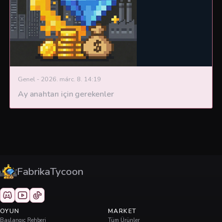
Genel
-
2026. márc. 8. 14:19
Ay anahtarı için gerekenler
FabrikaTycoon
OYUN
MARKET
Başlangıç Rehberi
Tüm Ürünler