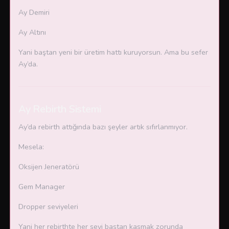
Ay Demiri
Ay Altını
Yani baştan yeni bir üretim hattı kuruyorsun. Ama bu sefer
Ay’da.
Ay Rebirth Sistemi
Ay’da rebirth attığında bazı şeyler artık sıfırlanmıyor.
Mesela:
Oksijen Jeneratörü
Gem Manager
Dropper seviyeleri
Yani her rebirthte her şeyi baştan kasmak zorunda