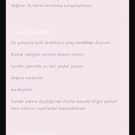
değilsin. Bu biraz ilerlemeyi kolaylaştırıyor.
Uzay Sandıkları
Ay yüzeyine belli aralıklarla
uzay sandıkları
düşüyor.
Bunlar rastgele yerlere spawn oluyor.
İçinden genelde şu tarz şeyler çıkıyor:
değerli madenler
kurabiyeler
Sandık yakına düştüğünde chatte mesafe bilgisi geliyor.
Ama istersen ayarlardan kapatabilirsin.
Gem Slot Sistemi