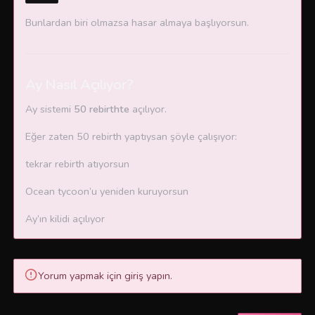
Bunlardan biri olmazsa hasar almaya başlıyorsun.
Ay Nasıl Açılıyor?
Ay sistemi
50 rebirthte
açılıyor.
Eğer zaten 50 rebirth yaptıysan şöyle çalışıyor:
tekrar rebirth atıyorsun
Ocean tycoon’u yeniden kuruyorsun
Ay’ın kilidi açılıyor
Yorum yapmak için giriş yapın.