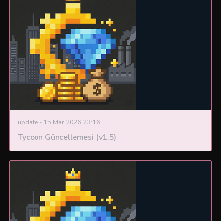
update
-
15 Mar 2026 23:16
Tycoon Güncellemesi (v1.5)