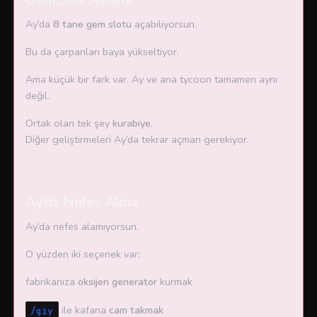
Ay’da
8 tane gem slotu
açabiliyorsun.
Bu da çarpanları baya yükseltiyor.
Ama küçük bir fark var. Ay ve ana tycoon tamamen aynı
değil.
Ortak olan tek şey
kurabiye
.
Diğer geliştirmeleri Ay’da tekrar açman gerekiyor.
Ay’da Nefes Alma
Ay’da nefes alamıyorsun.
O yüzden iki seçenek var:
fabrikanıza
oksijen generator
kurmak
ile kafana
cam takmak
/giy