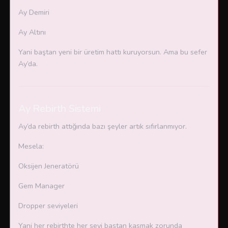
Ay Demiri
Ay Altını
Yani baştan yeni bir üretim hattı kuruyorsun. Ama bu sefer
Ay’da.
Ay Rebirth Sistemi
Ay’da rebirth attığında bazı şeyler artık sıfırlanmıyor.
Mesela:
Oksijen Jeneratörü
Gem Manager
Dropper seviyeleri
Yani her rebirthte her şeyi baştan kasmak zorunda