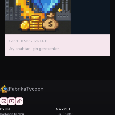
Genel
-
8 Mar 2026 14:19
Ay anahtarı için gerekenler
FabrikaTycoon
OYUN
MARKET
Başlangıç Rehberi
Tüm Ürünler