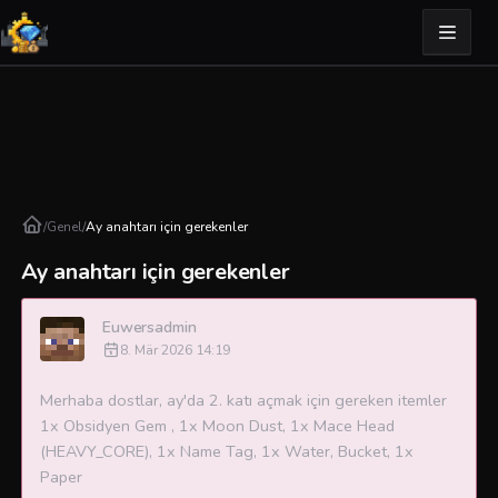
/
Genel
/
Ay anahtarı için gerekenler
Ay anahtarı için gerekenler
Euwersadmin
8. Mär 2026 14:19
Merhaba dostlar, ay'da 2. katı açmak için gereken itemler
1x Obsidyen Gem , 1x Moon Dust, 1x Mace Head
(HEAVY_CORE), 1x Name Tag, 1x Water, Bucket, 1x
Paper