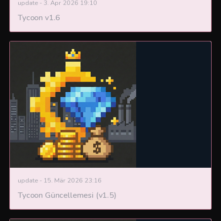
update
-
3. Apr 2026 19:10
Tycoon v1.6
update
-
15. Mär 2026 23:16
Tycoon Güncellemesi (v1.5)