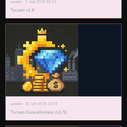
update
-
3. dub 2026 19:10
Tycoon v1.6
update
-
15. bře 2026 23:16
Tycoon Güncellemesi (v1.5)