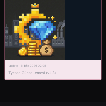
update
-
8. bře 2026 02:08
Tycoon Güncellemesi (v1.3)