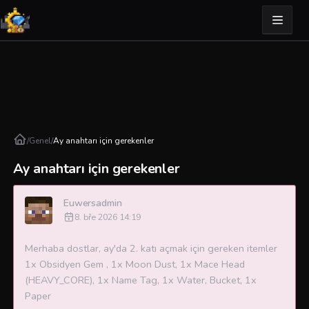
/
Genel
/
Ay anahtarı için gerekenler
Ay anahtarı için gerekenler
Euwersadmin
8. bře 2026 14:19
Merhaba dostlar, ay'da 2. katı açmak için gereken itemler
1x Obsidyen Gem , 1x Moon Dust, 1x Mace Head
(HEAVY_CORE), 1x Name Tag, 1x Water, Bucket, 1x
Paper