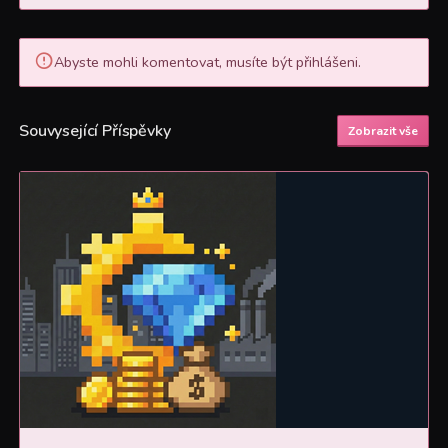
Abyste mohli komentovat, musíte být přihlášeni.
Souvysející Příspěvky
Zobrazit vše