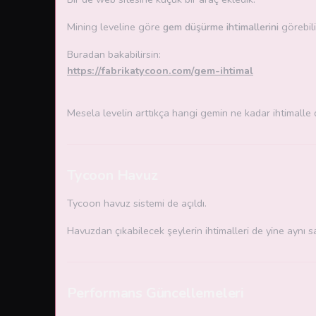
Mining leveline göre
gem düşürme ihtimallerini
görebil
Buradan bakabilirsin:
https://fabrikatycoon.com/gem-ihtimal
Mesela levelin arttıkça hangi gemin ne kadar ihtimalle 
Tycoon Havuz
Tycoon havuz sistemi de açıldı.
Havuzdan çıkabilecek şeylerin ihtimalleri de yine aynı 
Performans Güncellemeleri