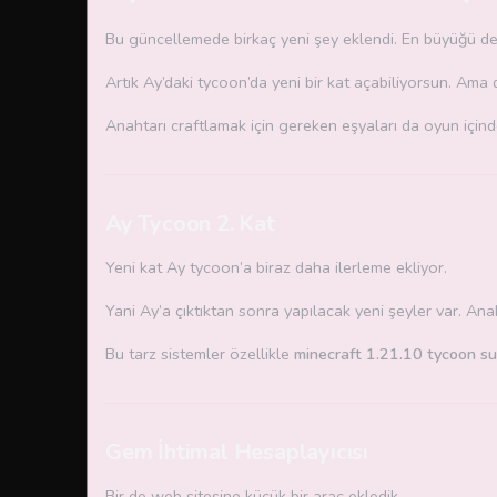
Bu güncellemede birkaç yeni şey eklendi. En büyüğü d
Artık Ay’daki tycoon’da yeni bir kat açabiliyorsun. Ama 
Anahtarı craftlamak için gereken eşyaları da oyun için
Ay Tycoon 2. Kat
Yeni kat Ay tycoon’a biraz daha ilerleme ekliyor.
Yani Ay’a çıktıktan sonra yapılacak yeni şeyler var. Anaht
Bu tarz sistemler özellikle
minecraft 1.21.10 tycoon s
Gem İhtimal Hesaplayıcısı
Bir de web sitesine küçük bir araç ekledik.