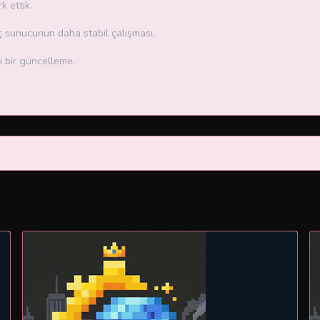
 ettik.
 sunucunun daha stabil çalışması.
i bir güncelleme.