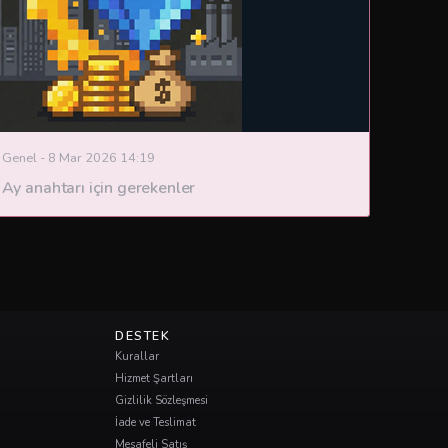
Genel
-
8 Mar 2026 14:19
Ay anahtarı için gerekenler
DESTEK
Kurallar
Hizmet Şartları
Gizlilik Sözleşmesi
İade ve Teslimat
Mesafeli Satış