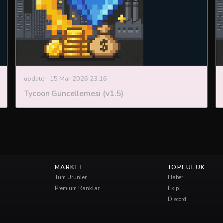
update
-
15 Mar 2026 23:16
Tycoon Güncellemesi (v1.5)
MARKET
TOPLULUK
Tüm Ürünler
Haber
Premium Ranklar
Ekip
Discord