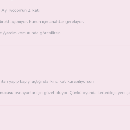
e
Ay Tycoon’un 2. katı
.
direkt açılmıyor. Bunun için
anahtar
gerekiyor.
de
/yardim
komutunda görebilirsin.
arı yapıp kapıyı açtığında ikinci katı kurabiliyorsun.
unucusu
oynayanlar için güzel oluyor. Çünkü oyunda ilerledikçe yeni şe