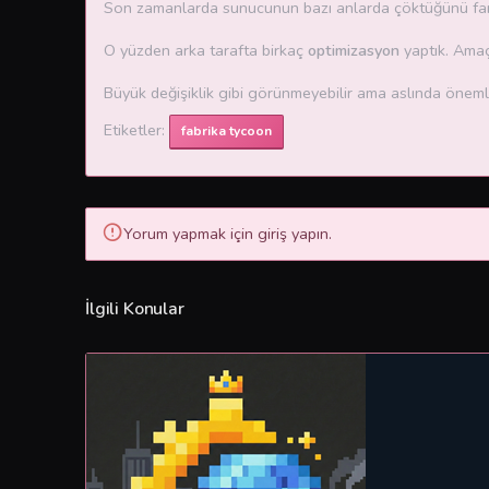
Son zamanlarda sunucunun bazı anlarda çöktüğünü fark
O yüzden arka tarafta birkaç
optimizasyon
yaptık. Amaç
Büyük değişiklik gibi görünmeyebilir ama aslında öneml
Etiketler:
fabrika tycoon
Yorum yapmak için giriş yapın.
İlgili Konular