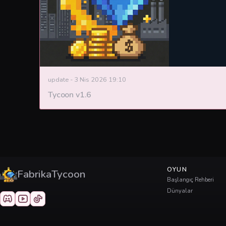
update
-
3 Nis 2026 19:10
Tycoon v1.6
OYUN
FabrikaTycoon
Başlangıç Rehberi
Dünyalar