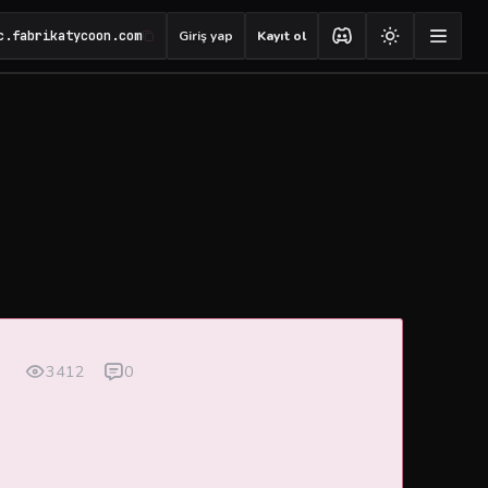
c.fabrikatycoon.com
Giriş yap
Kayıt ol
3412
0