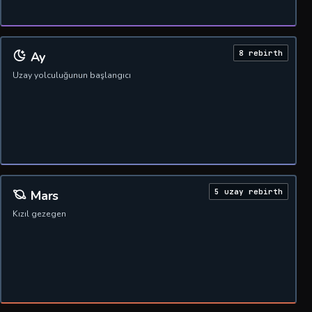
8 rebirth
Ay
Uzay yolculuğunun başlangıcı
5 uzay rebirth
Mars
Kızıl gezegen