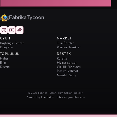
FabrikaTycoon
OYUN
MARKET
Başlangıç Rehberi
Tüm Ürünler
Dünyalar
Premium Ranklar
TOPLULUK
DESTEK
Haber
Kurallar
Ekip
Hizmet Şartları
Discord
Gizlilik Sözleşmesi
İade ve Teslimat
Mesafeli Satış
©
2026
Fabrika Tycoon. Tüm hakları saklıdır.
Powered by
LeaderOS
· Tebex ile güvenli ödeme