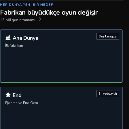
HER DÜNYA YENI BIR HEDEF
Fabrikan büyüdükçe oyun değişir
13 bölgenin tamamı
Başlangıç
Ana Dünya
İlk fabrikan
5 rebirth
End
Ejderha ve End Gem