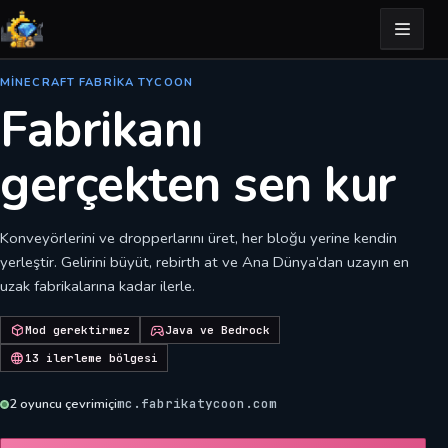
MINECRAFT FABRIKA TYCOON
Fabrikanı
gerçekten sen kur
Konveyörlerini ve dropperlarını üret, her bloğu yerine kendin
yerleştir. Gelirini büyüt, rebirth at ve Ana Dünya’dan uzayın en
uzak fabrikalarına kadar ilerle.
Mod gerektirmez
Java ve Bedrock
13 ilerleme bölgesi
2
oyuncu çevrimiçi
mc.fabrikatycoon.com