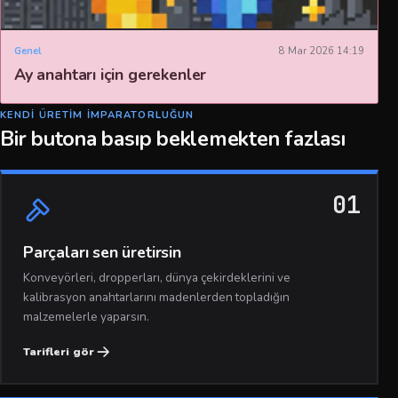
Genel
8 Mar 2026 14:19
Ay anahtarı için gerekenler
KENDI ÜRETIM IMPARATORLUĞUN
Bir butona basıp beklemekten fazlası
01
Parçaları sen üretirsin
Konveyörleri, dropperları, dünya çekirdeklerini ve
kalibrasyon anahtarlarını madenlerden topladığın
malzemelerle yaparsın.
Tarifleri gör