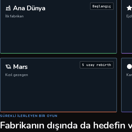
Ana Dünya
Başlangıç
İlk fabrikan
Ej
Mars
5 uzay rebirth
Kızıl gezegen
Kar
SÜREKLI ILERLEYEN BIR OYUN
Fabrikanın dışında da hedefin 