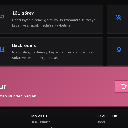
161 görev
Her dünyanın kendi görev yolunu tamamla, kurabiye
kazan ve sıradaki hedefini kaybetme.
Backrooms
Noclip ile gizli dünyayı keşfet; bulmacaları, tehlikeli
suları ve terk edilmiş ofisi aş.
ur
 menüsünden bağlan.
MARKET
TOPLULUK
Tüm Ürünler
Haber