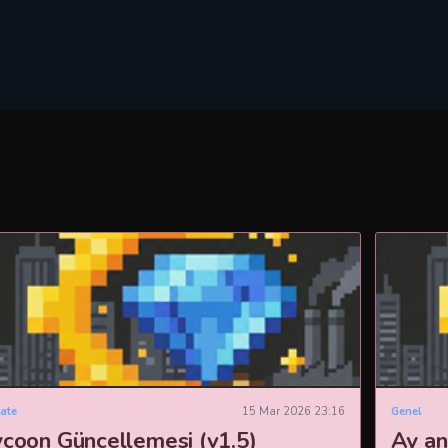
ate
15 Mar 2026 23:16
Genel
ycoon Güncellemesi (v1.5)
Ay an