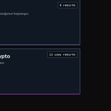
8 rebirth
uluğunun başlangıcı
ypto
13 uzay rebirth
etim