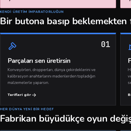
KENDI ÜRETIM IMPARATORLUĞUN
Bir butona basıp beklemekten 
01
Parçaları sen üretirsin
F
Konveyörleri, dropperları, dünya çekirdeklerini ve
H
kalibrasyon anahtarlarını madenlerden topladığın
v
malzemelerle yaparsın.
s
Tarifleri gör
B
HER DÜNYA YENI BIR HEDEF
Fabrikan büyüdükçe oyun değiş