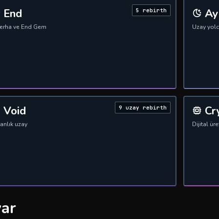
End
Ay
5 rebirth
derha ve End Gem
Uzay yolc
Void
Cr
9 uzay rebirth
anlık uzay
Dijital ür
var