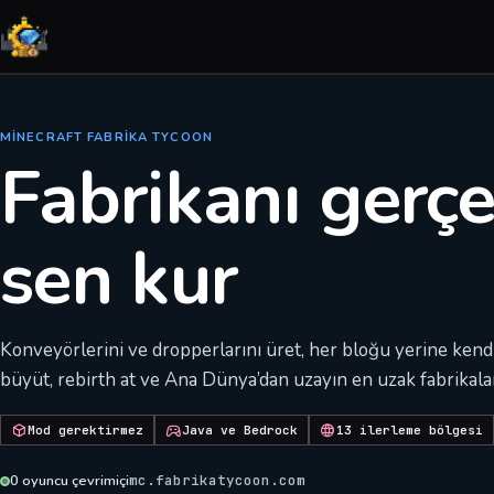
MINECRAFT FABRIKA TYCOON
Fabrikanı gerç
sen kur
Konveyörlerini ve dropperlarını üret, her bloğu yerine kendin
büyüt, rebirth at ve Ana Dünya’dan uzayın en uzak fabrikalar
Mod gerektirmez
Java ve Bedrock
13 ilerleme bölgesi
0
oyuncu çevrimiçi
mc.fabrikatycoon.com