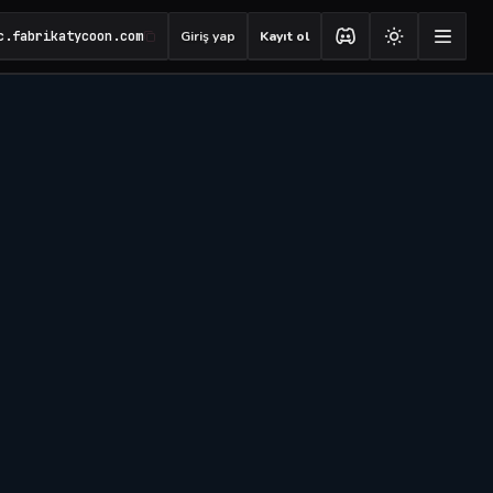
c.fabrikatycoon.com
Giriş yap
Kayıt ol