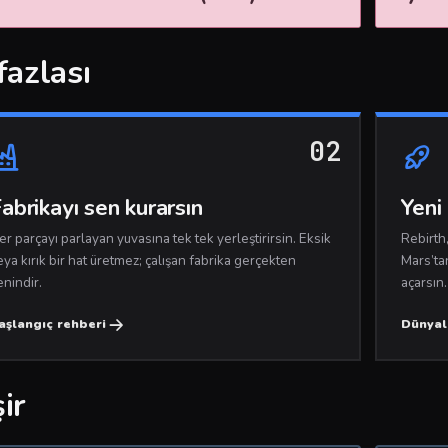
fazlası
02
abrikayı sen kurarsın
Yeni 
er parçayı parlayan yuvasına tek tek yerleştirirsin. Eksik
Rebirth
eya kırık bir hat üretmez; çalışan fabrika gerçekten
Mars’ta
enindir.
açarsın.
aşlangıç rehberi
Dünyal
ir