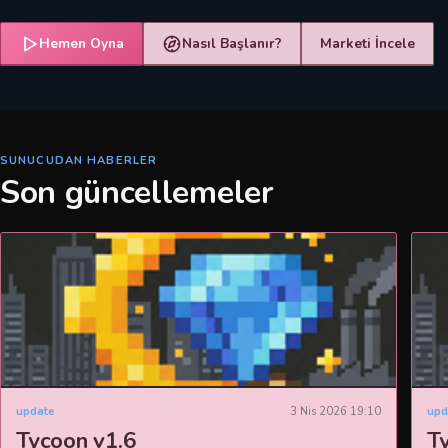
Hemen Oyna
Nasıl Başlanır?
Marketi İncele
SUNUCUDAN HABERLER
Son güncellemeler
update
3 Nis 2026 19:10
upd
Tycoon v1.6
T