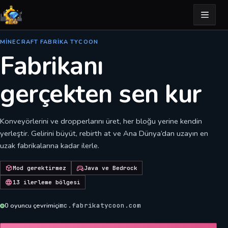
MINECRAFT FABRIKA TYCOON
Fabrikanı
gerçekten sen kur
Konveyörlerini ve dropperlarını üret, her bloğu yerine kendin
yerleştir. Gelirini büyüt, rebirth at ve Ana Dünya’dan uzayın en
uzak fabrikalarına kadar ilerle.
Mod gerektirmez
Java ve Bedrock
13 ilerleme bölgesi
0
oyuncu çevrimiçi
mc.fabrikatycoon.com