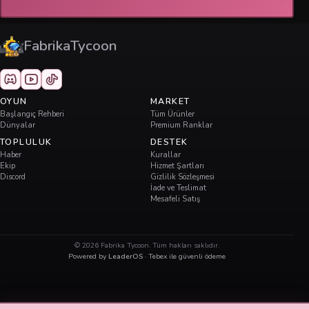
FabrikaTycoon
OYUN
MARKET
Başlangıç Rehberi
Tüm Ürünler
Dünyalar
Premium Ranklar
TOPLULUK
DESTEK
Haber
Kurallar
Ekip
Hizmet Şartları
Discord
Gizlilik Sözleşmesi
İade ve Teslimat
Mesafeli Satış
©
2026
Fabrika Tycoon. Tüm hakları saklıdır.
Powered by
LeaderOS
· Tebex ile güvenli ödeme