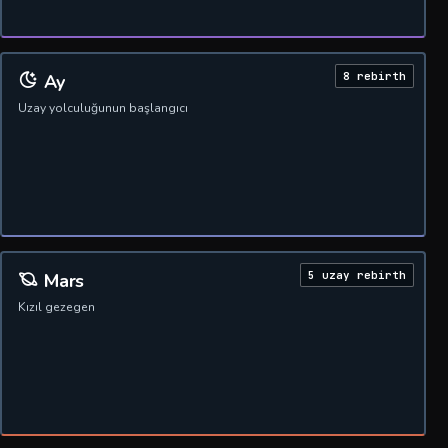
8 rebirth
Ay
Uzay yolculuğunun başlangıcı
5 uzay rebirth
Mars
Kızıl gezegen