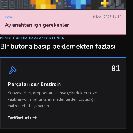
Genel
8 Mar 2026 14:19
Ay anahtarı için gerekenler
KENDI ÜRETIM IMPARATORLUĞUN
Bir butona basıp beklemekten fazlası
01
Parçaları sen üretirsin
Konveyörleri, dropperları, dünya çekirdeklerini ve
kalibrasyon anahtarlarını madenlerden topladığın
malzemelerle yaparsın.
Tarifleri gör