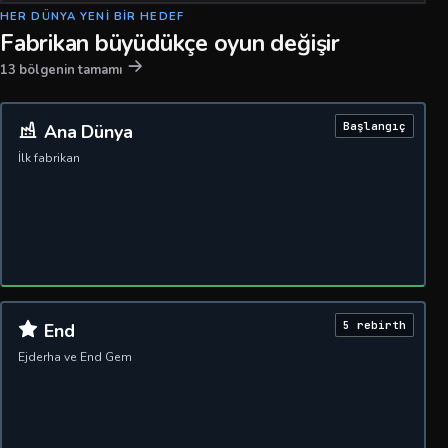
HER DÜNYA YENI BIR HEDEF
Fabrikan büyüdükçe oyun değişir
13 bölgenin tamamı
Başlangıç
Ana Dünya
İlk fabrikan
5 rebirth
End
Ejderha ve End Gem