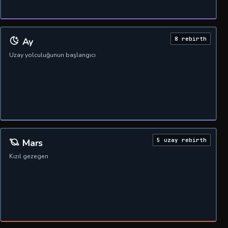
8 rebirth
Ay
Uzay yolculuğunun başlangıcı
5 uzay rebirth
Mars
Kızıl gezegen