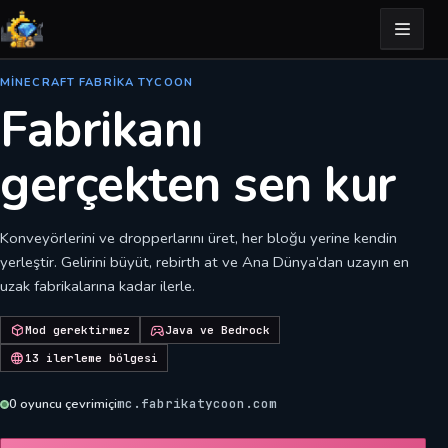
MINECRAFT FABRIKA TYCOON
Fabrikanı
gerçekten sen kur
Konveyörlerini ve dropperlarını üret, her bloğu yerine kendin
yerleştir. Gelirini büyüt, rebirth at ve Ana Dünya’dan uzayın en
uzak fabrikalarına kadar ilerle.
Mod gerektirmez
Java ve Bedrock
13 ilerleme bölgesi
0
oyuncu çevrimiçi
mc.fabrikatycoon.com