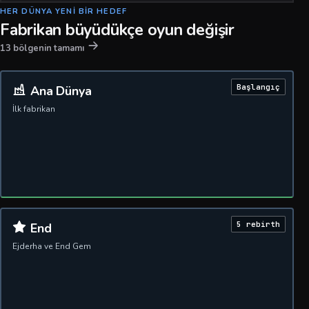
HER DÜNYA YENI BIR HEDEF
Fabrikan büyüdükçe oyun değişir
13 bölgenin tamamı
Başlangıç
Ana Dünya
İlk fabrikan
5 rebirth
End
Ejderha ve End Gem