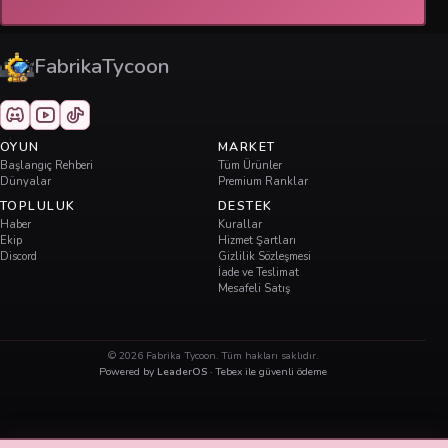
FabrikaTycoon
OYUN
MARKET
Başlangıç Rehberi
Tüm Ürünler
Dünyalar
Premium Ranklar
TOPLULUK
DESTEK
Haber
Kurallar
Ekip
Hizmet Şartları
Discord
Gizlilik Sözleşmesi
İade ve Teslimat
Mesafeli Satış
©
2026
Fabrika Tycoon. Tüm hakları saklıdır.
Powered by
LeaderOS
· Tebex ile güvenli ödeme