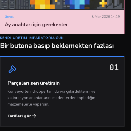
Genel
8 Mar 2026 14:19
Ay anahtarı için gerekenler
KENDI ÜRETIM IMPARATORLUĞUN
Bir butona basıp beklemekten fazlası
01
Parçaları sen üretirsin
Konveyörleri, dropperları, dünya çekirdeklerini ve
kalibrasyon anahtarlarını madenlerden topladığın
malzemelerle yaparsın.
Tarifleri gör